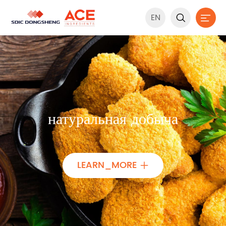
EN


натуральная добыча
LEARN_MORE
