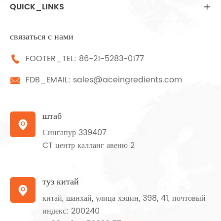
QUICK_LINKS

связаться с нами
FOOTER_TEL:
86-21-5283-0177

FDB_EMAIL:
sales@aceingredients.com

штаб

Сингапур 339407
CT центр калланг авеню 2
туз китай

китай, шанхай, улица хэцин, 398, 41, почтовый
индекс: 200240