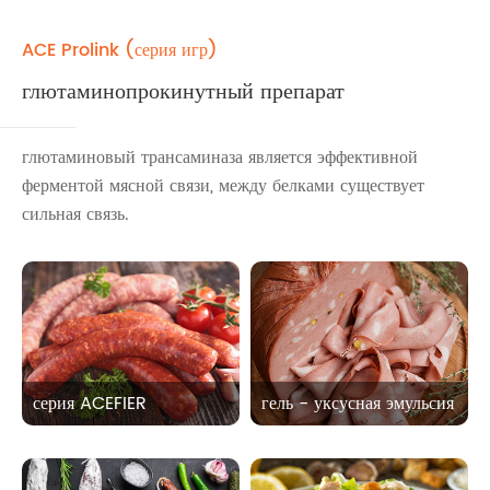
ACE Prolink (серия игр)
глютаминопрокинутный препарат
глютаминовый трансаминаза является эффективной
ферментой мясной связи, между белками существует
сильная связь.
серия ACEFIER
гель - уксусная эмульсия