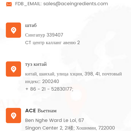
FDB_EMAIL:
sales@aceingredients.com

штаб

Сингапур 339407
CT центр калланг авеню 2
туз китай

китай, шанхай, улица хэцин, 398, 41, почтовый
индекс: 200240
+ 86 - 21 - 52830177;
ACE Вьетнам

Ben Nghe Ward Le Loi, 67
Singon Center 2, 21楼; Хошимин, 722000