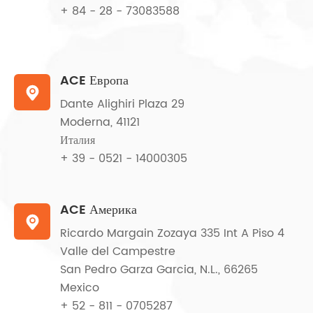
+ 84 - 28 - 73083588
ACE Европа

Dante Alighiri Plaza 29
Moderna, 41121
Италия
+ 39 - 0521 - 14000305
ACE Америка

Ricardo Margain Zozaya 335 Int A Piso 4
Valle del Campestre
San Pedro Garza Garcia, N.L., 66265
Mexico
+ 52 - 811 - 0705287