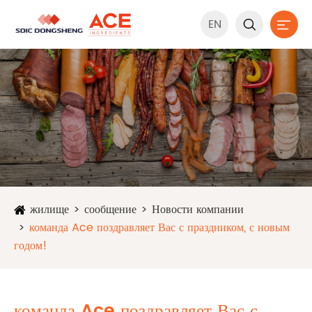
EN


жилище
сообщение
Новости компании
команда Ace поздравляет Вас с праздником, с новым
годом!
команда Ace поздравляет Вас с