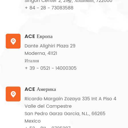
Singon Center 2, 21楼; Хошимин, 722000
+ 84 - 28 - 73083588
ACE Европа

Dante Alighiri Plaza 29
Moderna, 41121
Италия
+ 39 - 0521 - 14000305
ACE Америка

Ricardo Margain Zozaya 335 Int A Piso 4
Valle del Campestre
San Pedro Garza Garcia, N.L., 66265
Mexico