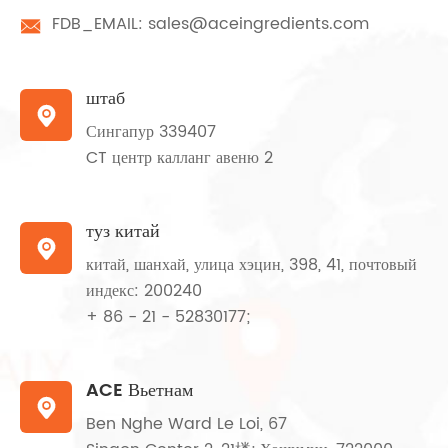
FDB_EMAIL:
sales@aceingredients.com

штаб

Сингапур 339407
CT центр калланг авеню 2
туз китай

китай, шанхай, улица хэцин, 398, 41, почтовый
индекс: 200240
+ 86 - 21 - 52830177;
ACE Вьетнам

Ben Nghe Ward Le Loi, 67