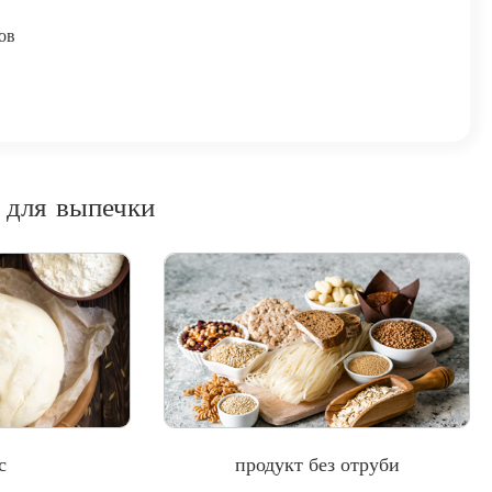
ов
 для выпечки
с
продукт без отруби