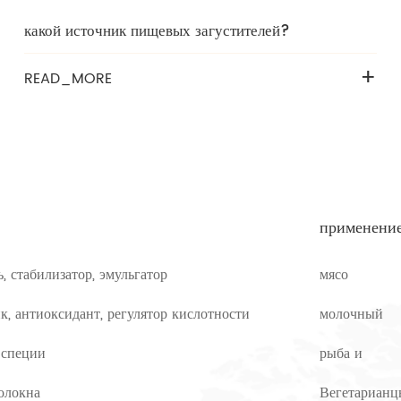
какой источник пищевых загустителей?
+
READ_MORE
применени
ь, стабилизатор, эмульгатор
мясо
к, антиоксидант, регулятор кислотности
молочный
 специи
рыба и
олокна
Вегетарианц