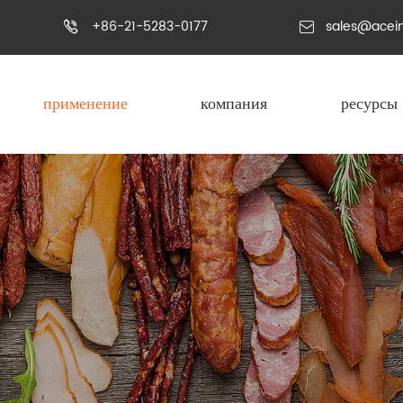
+86-21-5283-0177
sales@acei


применение
компания
ресурсы