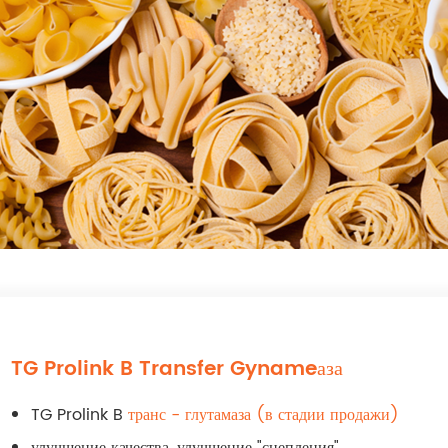
TG Prolink B Transfer Gynameаза
TG Prolink B
транс - глутамаза (в стадии продажи)