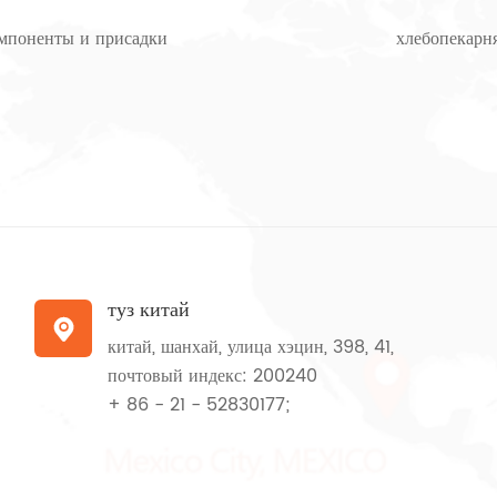
омпоненты и присадки
хлебопекарн
туз китай

китай, шанхай, улица хэцин, 398, 41,
почтовый индекс: 200240
+ 86 - 21 - 52830177;