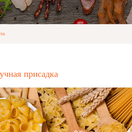
тти
учная присадка