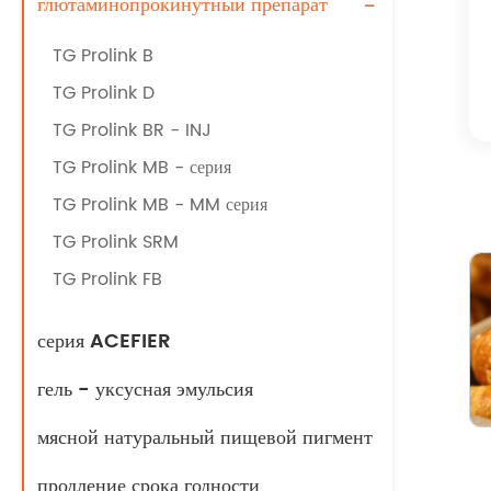
глютаминопрокинутный препарат
-
TG Prolink B
TG Prolink D
TG Prolink BR - INJ
TG Prolink MB - серия
TG Prolink MB - MM серия
TG Prolink SRM
TG Prolink FB
серия ACEFIER
гель - уксусная эмульсия
мясной натуральный пищевой пигмент
продление срока годности