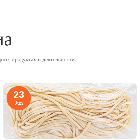
иа
них продуктах и деятельности
23
Jun