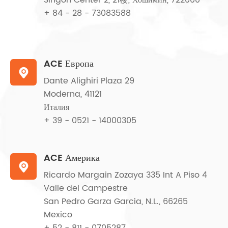
Singon Center 2, 21楼; Хошимин, 722000
+ 84 - 28 - 73083588
ACE Европа

Dante Alighiri Plaza 29
Moderna, 41121
Италия
+ 39 - 0521 - 14000305
ACE Америка

Ricardo Margain Zozaya 335 Int A Piso 4
Valle del Campestre
San Pedro Garza Garcia, N.L., 66265
Mexico