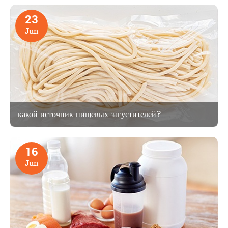
23
Jun
какой источник пищевых загустителей?
16
Jun