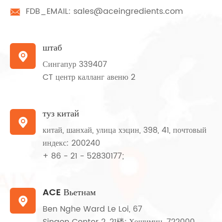
FDB_EMAIL:
sales@aceingredients.com

штаб

Сингапур 339407
CT центр калланг авеню 2
туз китай

китай, шанхай, улица хэцин, 398, 41, почтовый
индекс: 200240
+ 86 - 21 - 52830177;
ACE Вьетнам

Ben Nghe Ward Le Loi, 67