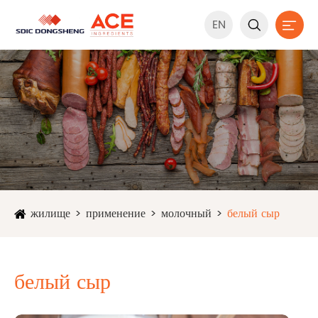
EN


жилище
применение
молочный
белый сыр
белый сыр