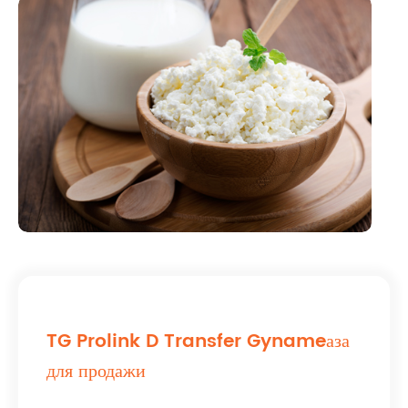
TG Prolink D Transfer Gynameаза
для продажи