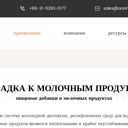
+86-21-5283-0177
sales@acei


применение
компания
ресурсы
САДКА К МОЛОЧНЫМ ПРОДУ
пищевые добавки в молочных продуктах
 систему коллоидной дисперсии, дисперсионную среду для воды
лочные продукты являются питательными и крайне неустойчивыми