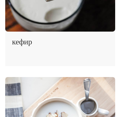
кефир