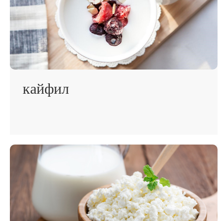
кайфил