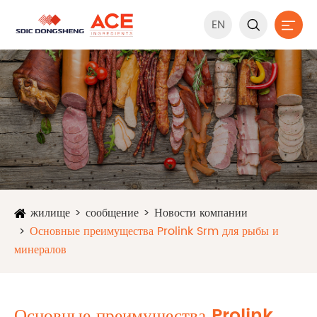
EN


жилище
сообщение
Новости компании
Основные преимущества Prolink Srm для рыбы и
минералов
Основные преимущества Prolink