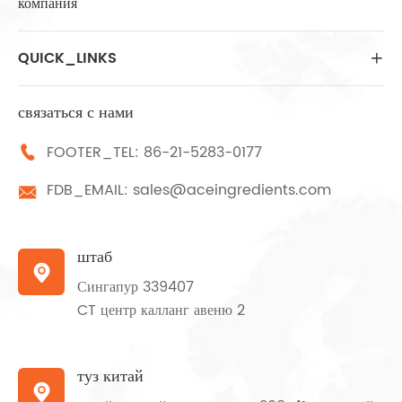
компания
QUICK_LINKS

связаться с нами
FOOTER_TEL:
86-21-5283-0177

FDB_EMAIL:
sales@aceingredients.com

штаб

Сингапур 339407
CT центр калланг авеню 2
туз китай
