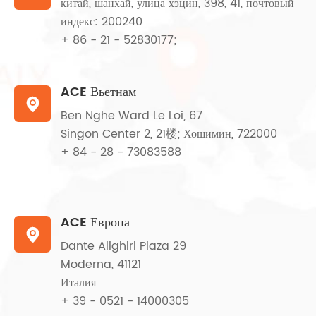
китай, шанхай, улица хэцин, 398, 41, почтовый
индекс: 200240
+ 86 - 21 - 52830177;
ACE Вьетнам

Ben Nghe Ward Le Loi, 67
Singon Center 2, 21楼; Хошимин, 722000
+ 84 - 28 - 73083588
ACE Европа

Dante Alighiri Plaza 29
Moderna, 41121
Италия
+ 39 - 0521 - 14000305