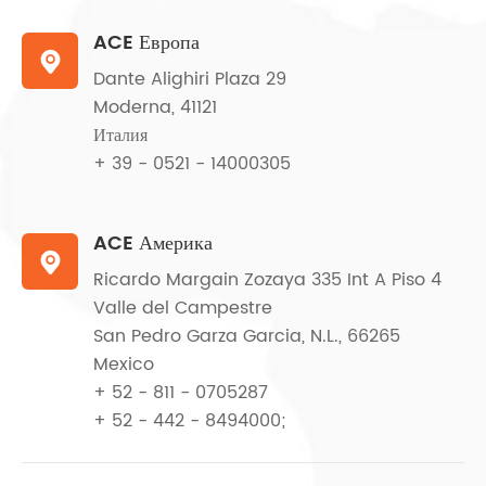
ACE Европа

Dante Alighiri Plaza 29
Moderna, 41121
Италия
+ 39 - 0521 - 14000305
ACE Америка

Ricardo Margain Zozaya 335 Int A Piso 4
Valle del Campestre
San Pedro Garza Garcia, N.L., 66265
Mexico
+ 52 - 811 - 0705287
+ 52 - 442 - 8494000;