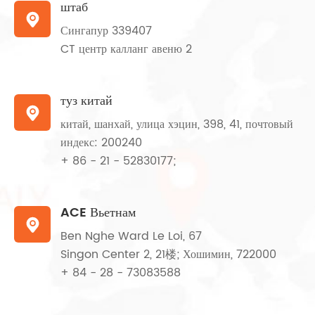
штаб

Сингапур 339407
CT центр калланг авеню 2
туз китай

китай, шанхай, улица хэцин, 398, 41, почтовый
индекс: 200240
+ 86 - 21 - 52830177;
ACE Вьетнам

Ben Nghe Ward Le Loi, 67
Singon Center 2, 21楼; Хошимин, 722000
+ 84 - 28 - 73083588