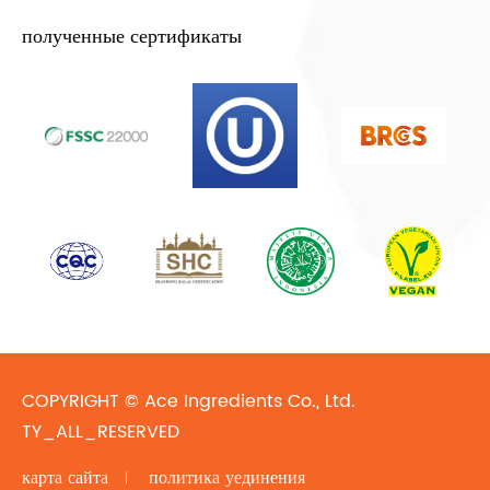
полученные сертификаты
COPYRIGHT ©
Ace Ingredients Co., Ltd.
TY_ALL_RESERVED
карта сайта
политика уединения