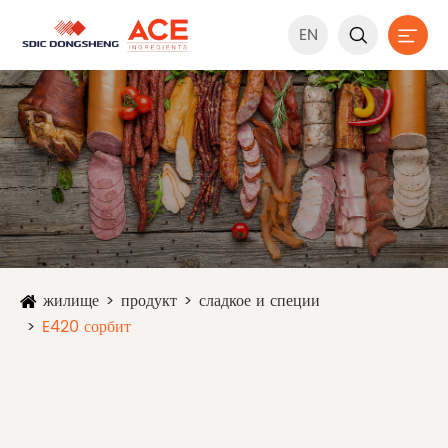
EN


жилище
продукт
сладкое и специи
E420 сорбит